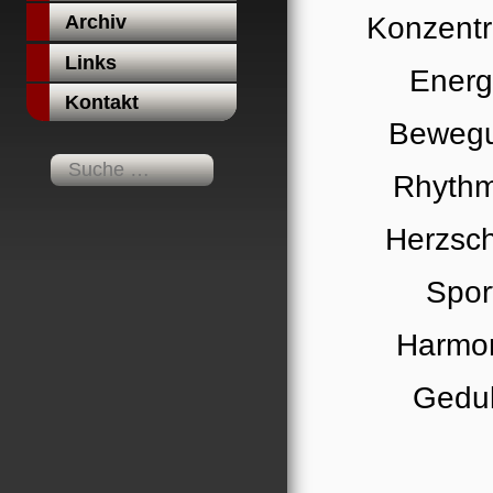
Konzentr
Archiv
Links
Energ
Kontakt
Beweg
Rhyth
Herzsc
Spor
Harmo
Gedu