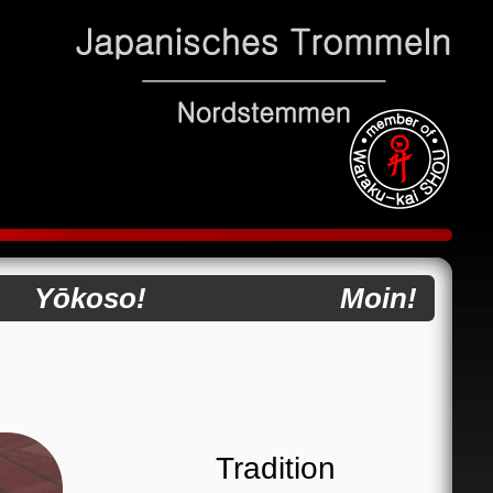
Yōkoso!
Moin!
Tradition