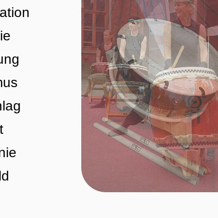
ation
ie
ung
mus
hlag
t
nie
ld